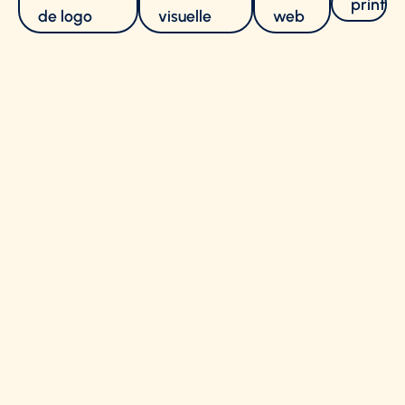
print
de logo
visuelle
web