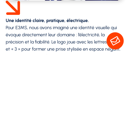
Une identité claire, pratique, électrique.
Pour E3MS, nous avons imaginé une identité visuelle qui
évoque directement leur domaine : l’électricité, la
précision et la fiabilité. Le logo joue avec les lettres « e »
et « 3 » pour former une prise stylisée en espace négatif,
dans un design à la fois technique et accessible. La
palette de bleus traduit l’énergie, la modernité et la
confiance, avec un style graphique épuré, pensé pour
s’adapter facilement à tous les supports, du chantier à la
carte de visite.